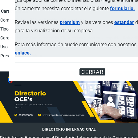
¿Es operador de comercio internacional? registre ahora 
únicamente necesita completar el siguiente
formulario.
Característica
Composición
92% poliamida y 8% elastano.
Revise las versiones
premium
y las versiones
estandar
d
Tipo de tejido
Tejido de punto.
para la visualización de su empresa.
Características
Cuello redondo; Tirantes cruzados en la espalda; Dobladill
Para más información puede comunicarse con nosotros e
Uso
Se utiliza para sostener el busto de la dama; Uso deporti
enlace.
Presentación
Unidad.
CERRAR
DIRECTORIO INTERNACIONAL
Registre su Empresa en el Directorio Internacional de Operadores