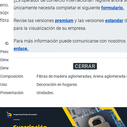
¿Es operador de comercio internacional? registre ahora 
encuentra pintada una figura de iguana, se encuentra
únicamente necesita completar el siguiente
formulario.
soportado sobre otro tablero recortado en forma cuadrada de
fibras de madera aglomeradas y pintadas de color negro.
Revise las versiones
premium
y las versiones
estandar
d
para la visualización de su empresa.
Para más información puede comunicarse con nosotros e
Característica
Descri
enlace.
Peso
128.5 gr
Dimensiones tablero
13 x 13 cm
CERRAR
Dimensiones figura
11.1 x 11.1 cm
Composición
Fibras de madera aglomeradas; Arena aglomerada co
Uso
Decoración en hogares.
Presentación
Unidades.