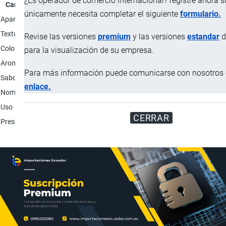
¿Es operador de comercio internacional? registre ahora 
Característica
Descripción
únicamente necesita completar el siguiente
formulario.
Apariencia
Esferas azules del tamaño de canicas.
Textura
Crujiente.
Revise las versiones
premium
y las versiones
estandar
d
Color
Azul - violeta (arándano típico).
para la visualización de su empresa.
Aroma
Típico de blueberry.
Para más información puede comunicarse con nosotros e
Sabor
Dulce, típico de blueberry.
enlace.
Nombre científico
Vaccinium corymbosum.
Uso
Para consumo humano.
CERRAR
Presentación
Bolsitas metalizadas.