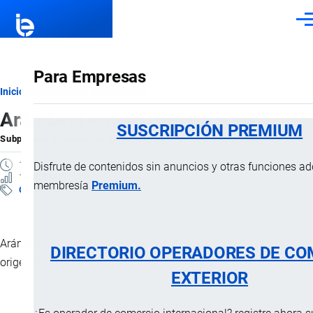
Pasar al contenido principal
Men
Para Empresas
Ruta
Inicio
Subpartidas Arancelarias
Arándano entero deshidratado
de
SUSCRIPCIÓN PREMIUM
Subpartida Arancelaria
por
Importaciones …
, 5 Enero, 2025
navegación
1 MINUTO
Disfrute de contenidos sin anuncios y otras funciones a
14 VISTAS
membresía
Premium.
Clasificación Arancelaria
Arándano entero (blueberry whole) deshidratado 100% de
DIRECTORIO OPERADORES DE CO
origen natural.
EXTERIOR