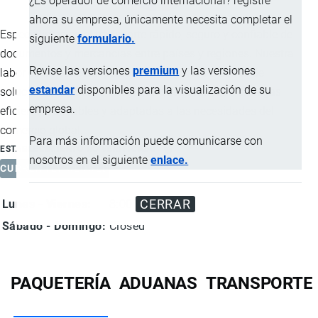
¿Es operador de comercio internacional? registre
ahora su empresa, únicamente necesita completar el
Especialistas en el transporte rápido, seguro y confiable de
siguiente
formulario.
documentos y mercancías entre países y regiones. Nuestra
Revise las versiones
premium
y las versiones
labor es en conectar personas y negocios a través de
estandar
disponibles para la visualización de su
soluciones logísticas integrales que garantizan entregas
empresa.
eficientes, trazables y adaptadas a las necesidades del
comercio global.
Para más información puede comunicarse con
ESTABLECIMIENTO NO VERIFICADO
nosotros en el siguiente
enlace.
CURRENTLY CLOSED
Día
Time
CERRAR
Lunes - Viernes:
8:00 - 17:00
slot
Sábado - Domingo:
Closed
PAQUETERÍA
ADUANAS
TRANSPORTE