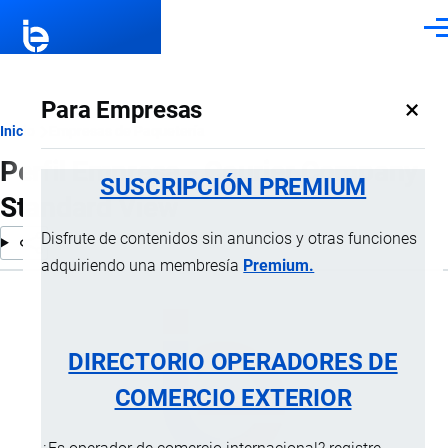
Pasar al contenido principal
Men
×
Para Empresas
Ruta
Inicio
Empresas de Paquetería
Perfil Empresa - Courier Company
de
SUSCRIPCIÓN PREMIUM
Standard View
navegación
Disfrute de contenidos sin anuncios y otras funciones
adquiriendo una membresía
Premium.
DIRECTORIO OPERADORES DE
COMERCIO EXTERIOR