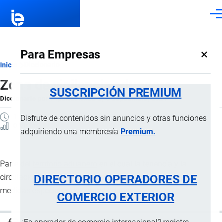
Pasar al contenido principal
Men
×
Para Empresas
Ruta
Inicio
Diccionario
Zona de vigilancia aduanera
de
SUSCRIPCIÓN PREMIUM
Diccionario
por
Importaciones …
, 8 Septiembre, 2024
navegación
1 MINUTO
Disfrute de contenidos sin anuncios y otras funciones
0 Vistas
adquiriendo una membresía
Premium.
Parte del
territorio aduanero
en el cual la tenencia y la
DIRECTORIO OPERADORES DE
circulación de las mercancías pueden estar sometidas a
medidas especiales de
control aduanero
.
COMERCIO EXTERIOR