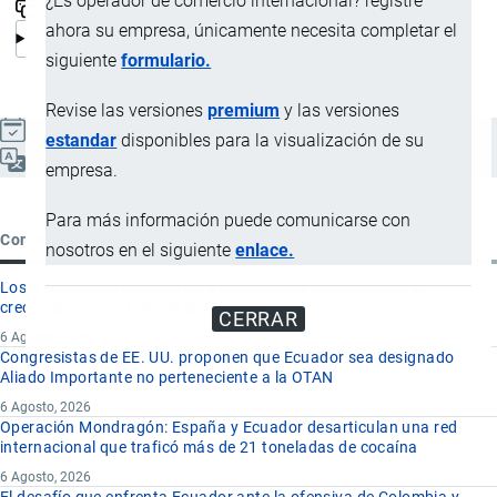
¿Es operador de comercio internacional? registre
ahora su empresa, únicamente necesita completar el
siguiente
formulario.
Revise las versiones
premium
y las versiones
Actualizado el 9 Septiembre, 2024
estandar
disponibles para la visualización de su
Español
empresa.
Para más información puede comunicarse con
Contenido reciente
nosotros en el siguiente
enlace.
Los 8 proyectos mineros más importantes que impulsan el
crecimiento de la minería en Ecuador
CERRAR
6 Agosto, 2026
Congresistas de EE. UU. proponen que Ecuador sea designado
Aliado Importante no perteneciente a la OTAN
6 Agosto, 2026
Operación Mondragón: España y Ecuador desarticulan una red
internacional que traficó más de 21 toneladas de cocaína
6 Agosto, 2026
El desafío que enfrenta Ecuador ante la ofensiva de Colombia y