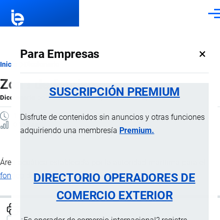
Pasar al contenido principal
Men
×
Para Empresas
Ruta
Inicio
Diccionario
Zona de fondeo
de
SUSCRIPCIÓN PREMIUM
Diccionario
por
Importaciones …
, 8 Septiembre, 2024
navegación
1 MINUTO
Disfrute de contenidos sin anuncios y otras funciones
0 Vistas
adquiriendo una membresía
Premium.
Área acuática establecida por la autoridad marítima para el
DIRECTORIO OPERADORES DE
fondeo
de las naves.
COMERCIO EXTERIOR