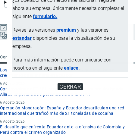
¿Es operador de comercio internacional? registre
ahora su empresa, únicamente necesita completar el
siguiente
formulario.
Actualizado el 9 Septiembre, 2024
Revise las versiones
premium
y las versiones
Español
estandar
disponibles para la visualización de su
empresa.
Contenido reciente
Para más información puede comunicarse con
nosotros en el siguiente
enlace.
Los 8 proyectos mineros más importantes que impulsan el
crecimiento de la minería en Ecuador
6 Agosto, 2026
CERRAR
Congresistas de EE. UU. proponen que Ecuador sea designado
Aliado Importante no perteneciente a la OTAN
6 Agosto, 2026
Operación Mondragón: España y Ecuador desarticulan una red
internacional que traficó más de 21 toneladas de cocaína
6 Agosto, 2026
El desafío que enfrenta Ecuador ante la ofensiva de Colombia y
Perú contra el crimen organizado