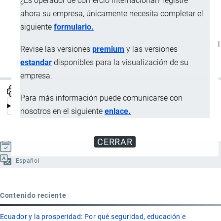
¿Es operador de comercio internacional? registre
servicios a las naves, a las cargas, de actividades
ahora su empresa, únicamente necesita completar el
logísticas y marinas;
siguiente
formulario.
Se entiende por usuarios finales a los dueños de las
naves, de las cargas de comercio nacional e internacional
Revise las versiones
premium
y las versiones
y a los usuarios de las marinas y los pasajeros.
estandar
disponibles para la visualización de su
empresa.
Para más información puede comunicarse con
nosotros en el siguiente
enlace.
CERRAR
Actualizado el 9 Septiembre, 2024
Español
Contenido reciente
Ecuador y la prosperidad: Por qué seguridad, educación e