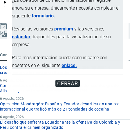
¿Es operador de comercio internacional? registre
ahora su empresa, únicamente necesita completar el
siguiente
formulario.
Actualizado el 9 Septiembre, 2024
Revise las versiones
premium
y las versiones
Español
estandar
disponibles para la visualización de su
empresa.
Contenido reciente
Para más información puede comunicarse con
nosotros en el siguiente
enlace.
Los 8 proyectos mineros más importantes que impulsan el
crecimiento de la minería en Ecuador
6 Agosto, 2026
CERRAR
Congresistas de EE. UU. proponen que Ecuador sea designado
Aliado Importante no perteneciente a la OTAN
6 Agosto, 2026
Operación Mondragón: España y Ecuador desarticulan una red
internacional que traficó más de 21 toneladas de cocaína
6 Agosto, 2026
El desafío que enfrenta Ecuador ante la ofensiva de Colombia y
Perú contra el crimen organizado