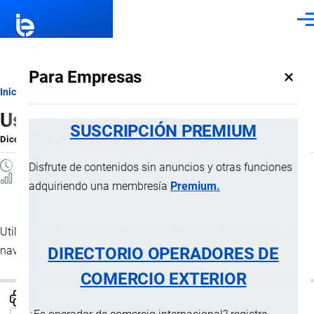
Pasar al contenido principal
Men
×
Para Empresas
Ruta
Inicio
Diccionario
Uso de amarradero
de
SUSCRIPCIÓN PREMIUM
Diccionario
por
Importaciones …
, 8 Septiembre, 2024
navegación
1 MINUTO
Disfrute de contenidos sin anuncios y otras funciones
0 Vistas
adquiriendo una membresía
Premium.
Utilización de los amarraderos del Terminal Portuario por las
DIRECTORIO OPERADORES DE
naves.
COMERCIO EXTERIOR