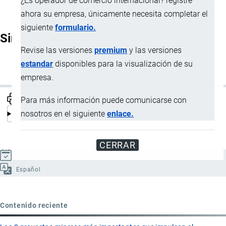
¿Es operador de comercio internacional? registre
ahora su empresa, únicamente necesita completar el
siguiente
formulario.
Sinónimos
Revise las versiones
premium
y las versiones
estandar
disponibles para la visualización de su
Número ONU
empresa.
Para más información puede comunicarse con
nosotros en el siguiente
enlace.
CERRAR
Actualizado el 9 Septiembre, 2024
Español
Contenido reciente