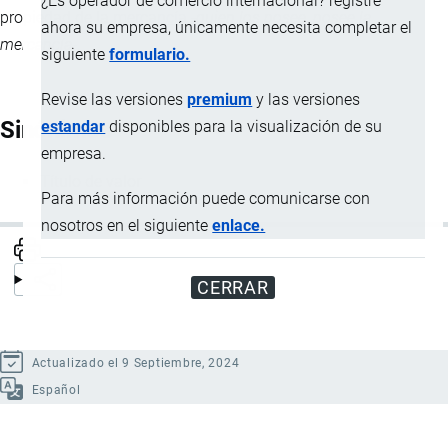
¿Es operador de comercio internacional? registre
propiedad de la
mercancía
-
quien los posee, posee la
ahora su empresa, únicamente necesita completar el
mercancía
-.
siguiente
formulario.
Revise las versiones
premium
y las versiones
Sinónimos
estandar
disponibles para la visualización de su
empresa.
Título de valor
Para más información puede comunicarse con
nosotros en el siguiente
enlace.
CERRAR
Actualizado el 9 Septiembre, 2024
Español