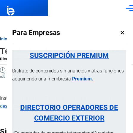
Pasar al contenido principal
Men
×
Para Empresas
Ruta
Inicio
Diccionario
Terminales de carga contenerizada
de
SUSCRIPCIÓN PREMIUM
Diccionario
por
Importaciones …
, 8 Septiembre, 2024
navegación
1 MINUTO
Disfrute de contenidos sin anuncios y otras funciones
0 Vistas
adquiriendo una membresía
Premium.
Instalaciones altamente especializadas para la carga y
DIRECTORIO OPERADORES DE
descarga
de contenedores.
COMERCIO EXTERIOR
Sinónimos