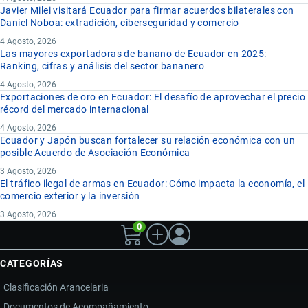
Javier Milei visitará Ecuador para firmar acuerdos bilaterales con
Daniel Noboa: extradición, ciberseguridad y comercio
4 Agosto, 2026
Las mayores exportadoras de banano de Ecuador en 2025:
Ranking, cifras y análisis del sector bananero
4 Agosto, 2026
Exportaciones de oro en Ecuador: El desafío de aprovechar el precio
récord del mercado internacional
4 Agosto, 2026
Ecuador y Japón buscan fortalecer su relación económica con un
posible Acuerdo de Asociación Económica
3 Agosto, 2026
El tráfico ilegal de armas en Ecuador: Cómo impacta la economía, el
comercio exterior y la inversión
3 Agosto, 2026
0
CATEGORÍAS
Clasificación Arancelaria
Documentos de Acompañamiento