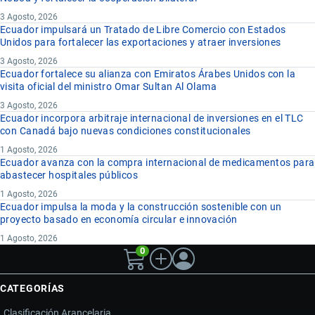
3 Agosto, 2026
Ecuador impulsará un Tratado de Libre Comercio con Estados
Unidos para fortalecer las exportaciones y atraer inversiones
3 Agosto, 2026
Ecuador fortalece su alianza con Emiratos Árabes Unidos con la
visita oficial del ministro Omar Sultan Al Olama
3 Agosto, 2026
Ecuador incorpora arbitraje internacional de inversiones en el TLC
con Canadá bajo nuevas condiciones constitucionales
1 Agosto, 2026
Ecuador avanza con la compra internacional de medicamentos para
abastecer hospitales públicos
1 Agosto, 2026
Ecuador impulsa la moda y la construcción sostenible con un
proyecto basado en economía circular e innovación
1 Agosto, 2026
0
CATEGORÍAS
Clasificación Arancelaria