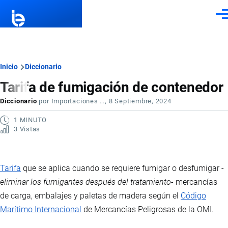
Pasar al contenido principal
Men
Ruta
Inicio
Diccionario
Tarifa de fumigación de contenedor
de
Diccionario
por
Importaciones …
, 8 Septiembre, 2024
navegación
1 MINUTO
3 Vistas
Tarifa
que se aplica cuando se requiere fumigar o desfumigar -
eliminar los fumigantes después del tratamiento
- mercancías
de carga, embalajes y paletas de madera según el
Código
Marítimo Internacional
de Mercancías Peligrosas de la OMI.