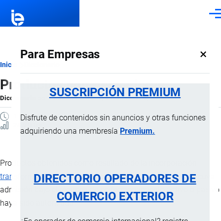
Pasar al contenido principal
Men
×
Para Empresas
Ruta
Inicio
Diccionario
Productos compensadores
de
SUSCRIPCIÓN PREMIUM
Diccionario
por
Importaciones …
, 8 Septiembre, 2024
navegación
1 MINUTO
Disfrute de contenidos sin anuncios y otras funciones
28 Vistas
adquiriendo una membresía
Premium.
Productos obtenidos como resultado de la incorporación,
DIRECTORIO OPERADORES DE
transformación
, elaboración o reparación de mercancías cuya
admisión bajo el régimen de perfeccionamiento activo o pasivo
COMERCIO EXTERIOR
haya sido autorizada.