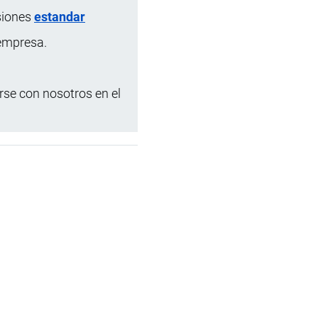
siones
estandar
 empresa.
se con nosotros en el