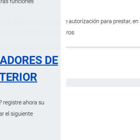
tras funciones
iciliada en el país, que tiene autorización para prestar, en
a las cargas y/o a los pasajeros.
RADORES DE
TERIOR
Español
 registre ahora su
 el siguiente