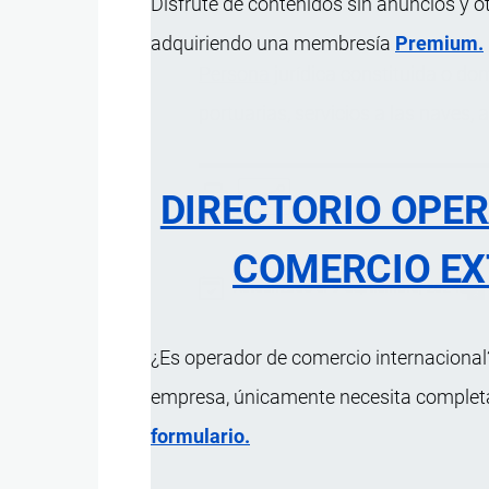
Disfrute de contenidos sin anuncios y o
adquiriendo una membresía
Premium.
Persona
jurídica constituida o dom
portuarias, servicios a las naves, 
DIRECTORIO OPE
COMERCIO EX
Actualizado el 9 Septiembre, 2024
¿Es operador de comercio internacional?
empresa, únicamente necesita completar
formulario.