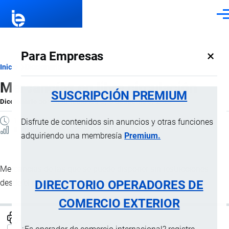
Pasar al contenido principal
Men
×
Para Empresas
Ruta
Inicio
Diccionario
Mercancías en libre circulación
de
SUSCRIPCIÓN PREMIUM
Diccionario
por
Importaciones …
, 8 Septiembre, 2024
navegación
1 MINUTO
Disfrute de contenidos sin anuncios y otras funciones
8 Vistas
adquiriendo una membresía
Premium.
Mercancías de las que se puede disponer sin restricciones
DIRECTORIO OPERADORES DE
desde el punto de vista aduanero.
COMERCIO EXTERIOR