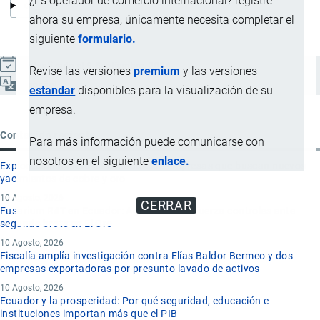
¿Es operador de comercio internacional? registre
ahora su empresa, únicamente necesita completar el
siguiente
formulario.
Actualizado el 9 Septiembre, 2024
Revise las versiones
premium
y las versiones
Español
estandar
disponibles para la visualización de su
empresa.
Contenido reciente
Para más información puede comunicarse con
nosotros en el siguiente
enlace.
Exploración minera en Ecuador: las empresas que buscan nuevos
yacimientos de cobre y oro
10 Agosto, 2026
CERRAR
Fusarium R4T en Ecuador: Agrocalidad refuerza controles ante
segundo brote en El Oro
10 Agosto, 2026
Fiscalía amplía investigación contra Elías Baldor Bermeo y dos
empresas exportadoras por presunto lavado de activos
10 Agosto, 2026
Ecuador y la prosperidad: Por qué seguridad, educación e
instituciones importan más que el PIB