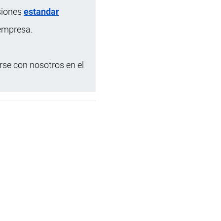
siones
estandar
 empresa.
se con nosotros en el