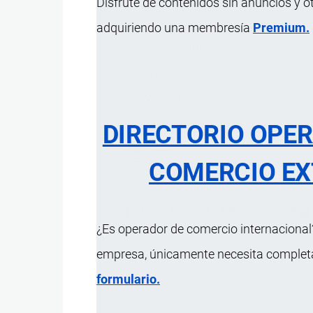
Disfrute de contenidos sin anuncios y o
adquiriendo una membresía
Premium.
Abarca las funciones de compras, 
incluye actividades relacionadas c
proveedores.
DIRECTORIO OPE
COMERCIO EX
Actualizado el 9 Septiembre, 2024
¿Es operador de comercio internacional?
empresa, únicamente necesita completar
formulario.