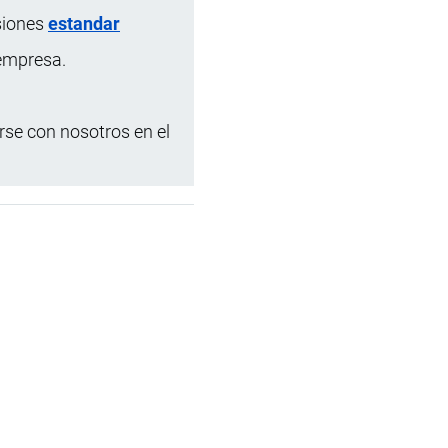
siones
estandar
 empresa.
se con nosotros en el