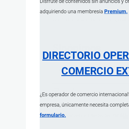
Disfrute de contenidos sin anuncios y o
adquiriendo una membresía
Premium.
Conforme a la letra del texto, o a
Sinónimos
DIRECTORIO OPE
COMERCIO EX
Literal
¿Es operador de comercio internacional?
empresa, únicamente necesita completar
formulario.
Actualizado el 9 Septiembre, 2024