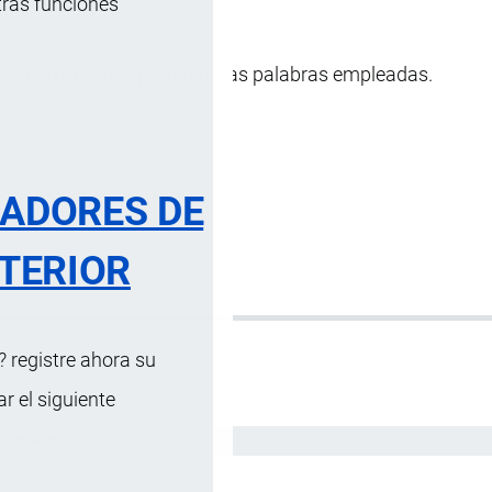
tras funciones
l sentido exacto y propio de las palabras empleadas.
RADORES DE
TERIOR
 registre ahora su
 el siguiente
Español