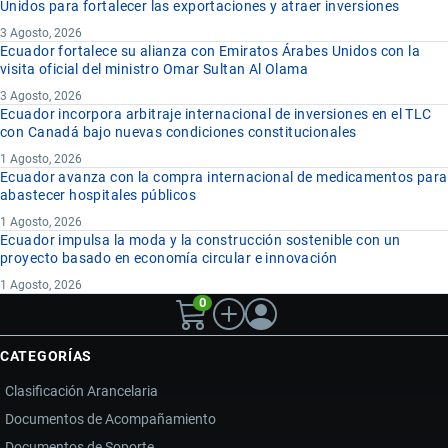
Unidos para fortalecer las exportaciones y atraer inversiones
3 Agosto, 2026
Ecuador fortalece su alianza con Emiratos Árabes Unidos con la
visita oficial del ministro Omar Sultan Al Olama
3 Agosto, 2026
Ecuador incorpora arbitraje internacional de inversiones en el TLC
con Canadá bajo nuevas condiciones constitucionales
1 Agosto, 2026
Ecuador avanza con la compra internacional de medicamentos para
abastecer hospitales públicos
1 Agosto, 2026
Ecuador impulsa la moda y la construcción sostenible con un
proyecto basado en economía circular e innovación
1 Agosto, 2026
0
CATEGORÍAS
Clasificación Arancelaria
Documentos de Acompañamiento
Documentos de Soporte