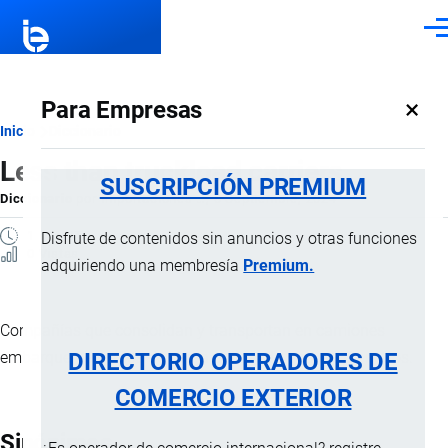
Pasar al contenido principal
Men
×
Para Empresas
Ruta
Inicio
Diccionario
Less than truckload carriers
de
SUSCRIPCIÓN PREMIUM
Diccionario
por
Importaciones …
, 8 Septiembre, 2024
navegación
1 MINUTO
Disfrute de contenidos sin anuncios y otras funciones
0 Vistas
adquiriendo una membresía
Premium.
Compañías que consolidan y transportan en camiones
DIRECTORIO OPERADORES DE
embarque pequeños de carga utilizando una red de nodos.
COMERCIO EXTERIOR
Sinónimos