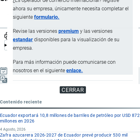
¿Es operador de comercio internacional? registre
ahora su empresa, únicamente necesita completar el
LTL Carriers
siguiente
formulario.
Revise las versiones
premium
y las versiones
estandar
disponibles para la visualización de su
empresa.
Para más información puede comunicarse con
nosotros en el siguiente
enlace.
Actualizado el 9 Septiembre, 2024
Español
CERRAR
Contenido reciente
Ecuador exportará 10,8 millones de barriles de petróleo por USD 872
millones en 2026
4 Agosto, 2026
Zafra azucarera 2026-2027 de Ecuador prevé producir 530 mil