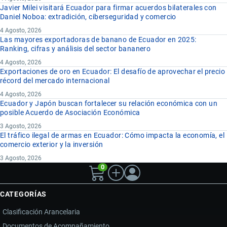
Javier Milei visitará Ecuador para firmar acuerdos bilaterales con
Daniel Noboa: extradición, ciberseguridad y comercio
4 Agosto, 2026
Las mayores exportadoras de banano de Ecuador en 2025:
Ranking, cifras y análisis del sector bananero
4 Agosto, 2026
Exportaciones de oro en Ecuador: El desafío de aprovechar el precio
récord del mercado internacional
4 Agosto, 2026
Ecuador y Japón buscan fortalecer su relación económica con un
posible Acuerdo de Asociación Económica
3 Agosto, 2026
El tráfico ilegal de armas en Ecuador: Cómo impacta la economía, el
comercio exterior y la inversión
3 Agosto, 2026
0
CATEGORÍAS
Clasificación Arancelaria
Documentos de Acompañamiento