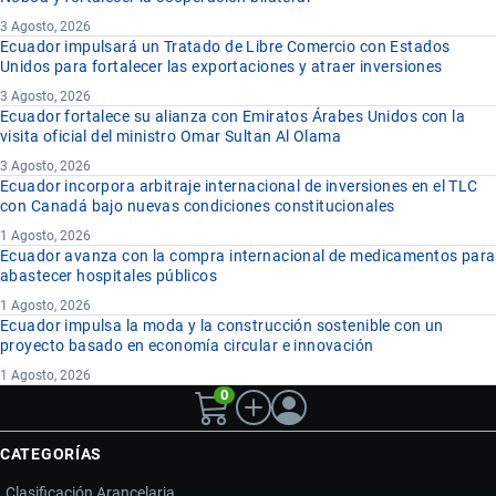
3 Agosto, 2026
Ecuador impulsará un Tratado de Libre Comercio con Estados
Unidos para fortalecer las exportaciones y atraer inversiones
3 Agosto, 2026
Ecuador fortalece su alianza con Emiratos Árabes Unidos con la
visita oficial del ministro Omar Sultan Al Olama
3 Agosto, 2026
Ecuador incorpora arbitraje internacional de inversiones en el TLC
con Canadá bajo nuevas condiciones constitucionales
1 Agosto, 2026
Ecuador avanza con la compra internacional de medicamentos para
abastecer hospitales públicos
1 Agosto, 2026
Ecuador impulsa la moda y la construcción sostenible con un
proyecto basado en economía circular e innovación
1 Agosto, 2026
0
CATEGORÍAS
Clasificación Arancelaria