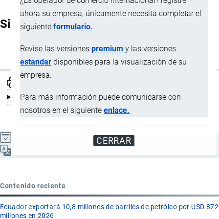
¿Es operador de comercio internacional? registre
ahora su empresa, únicamente necesita completar el
Sinónimos
siguiente
formulario.
Revise las versiones
premium
y las versiones
Fianza aduanera global
estandar
disponibles para la visualización de su
empresa.
Para más información puede comunicarse con
nosotros en el siguiente
enlace.
Actualizado el 9 Septiembre, 2024
CERRAR
Español
Contenido reciente
Ecuador exportará 10,8 millones de barriles de petróleo por USD 872
millones en 2026