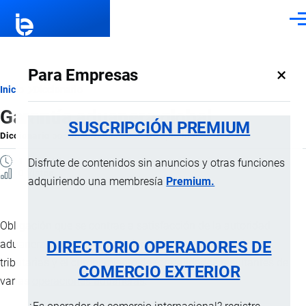
Pasar al contenido principal
Men
×
Para Empresas
Ruta
Inicio
Diccionario
Garantía aduanera global
de
SUSCRIPCIÓN PREMIUM
Diccionario
por
Importaciones …
, 8 Septiembre, 2024
navegación
1 MINUTO
Disfrute de contenidos sin anuncios y otras funciones
0 Vistas
adquiriendo una membresía
Premium.
Obligación que se contrae a satisfacción de la autoridad
DIRECTORIO OPERADORES DE
aduanera para afianzar la ejecución de las obligaciones
tributarias y el cumplimiento de formalidades resultantes de
COMERCIO EXTERIOR
varias
operaciones aduaneras
.