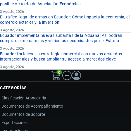
posible Acuerdo de Asociación Económica
3 Agosto, 2026
El tráfico ilegal de armas en Ecuador: Cómo impacta la economía, el
comercio exterior y la inversión
3 Agosto, 2026
Ecuador implementa nuevas subastas de la Aduana: Así podrán
comprarse mercancías y vehículos decomisados por el Estado
3 Agosto, 2026
Ecuador fortalece su estrategia comercial con nuevos acuerdos
internacionales y busca ampliar su acceso a mercados clave
3 Agosto, 2026
0
CATEGORÍAS
Clasificación Arancelaria
Documentos de Acompañamiento
Documentos de Soporte
Exportaciones
Importaciones