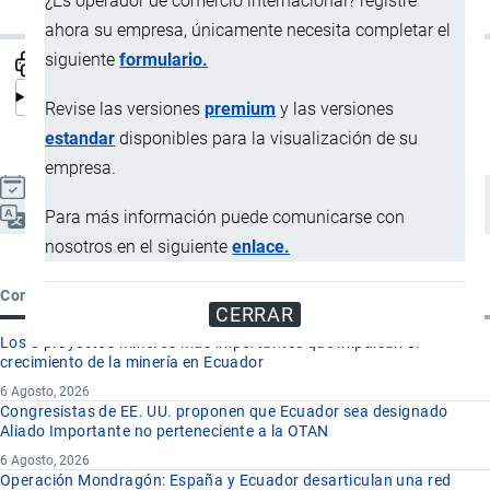
¿Es operador de comercio internacional? registre
ahora su empresa, únicamente necesita completar el
siguiente
formulario.
Revise las versiones
premium
y las versiones
estandar
disponibles para la visualización de su
empresa.
Actualizado el 9 Septiembre, 2024
Para más información puede comunicarse con
Español
nosotros en el siguiente
enlace.
Contenido reciente
CERRAR
Los 8 proyectos mineros más importantes que impulsan el
crecimiento de la minería en Ecuador
6 Agosto, 2026
Congresistas de EE. UU. proponen que Ecuador sea designado
Aliado Importante no perteneciente a la OTAN
6 Agosto, 2026
Operación Mondragón: España y Ecuador desarticulan una red