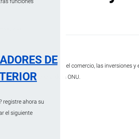
tras funciones
o
embre, 2024
RADORES DE
asuntos relacionados con el comercio, las inversiones y 
TERIOR
 de la Asamblea General de la ONU.
 registre ahora su
 el siguiente