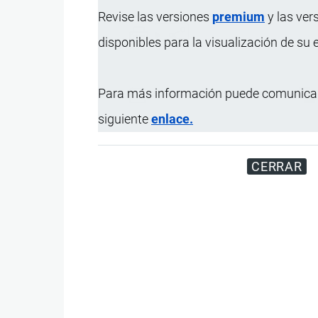
Revise las versiones
premium
y las ver
disponibles para la visualización de su
Para más información puede comunicar
Actualizado el 9 Septiembre, 2024
siguiente
enlace.
CERRAR