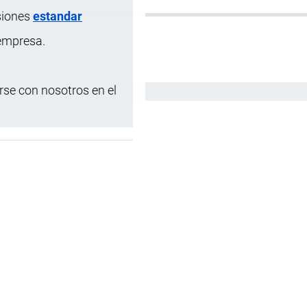
siones
estandar
 empresa.
se con nosotros en el
Español