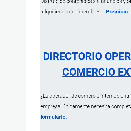
Disfrute de contenidos sin anuncios y o
desarroll
adquiriendo una membresía
Premium.
Diccionario
por
Importaciones …
, 8 Septi
1 MINUTO
3 Vistas
DIRECTORIO OPE
Organización creada en 1964 para 
COMERCIO EX
desarrollo, es el principal órgano
¿Es operador de comercio internacional?
Sinónimos
empresa, únicamente necesita completar
formulario.
UNCTAD