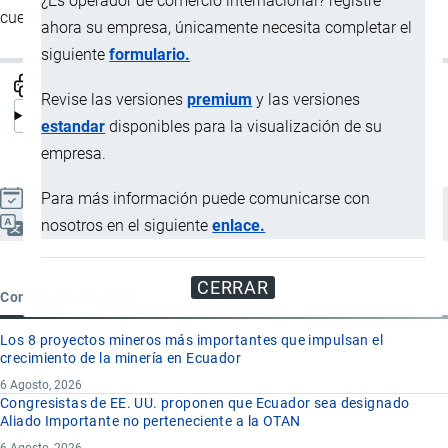
¿Es operador de comercio internacional? registre
cuenten.
ahora su empresa, únicamente necesita completar el
siguiente
formulario.
Revise las versiones
premium
y las versiones
estandar
disponibles para la visualización de su
empresa.
Para más información puede comunicarse con
Actualizado el 8 Septiembre, 2024
nosotros en el siguiente
enlace.
Español
CERRAR
Contenido reciente
Los 8 proyectos mineros más importantes que impulsan el
crecimiento de la minería en Ecuador
6 Agosto, 2026
Congresistas de EE. UU. proponen que Ecuador sea designado
Aliado Importante no perteneciente a la OTAN
6 Agosto, 2026