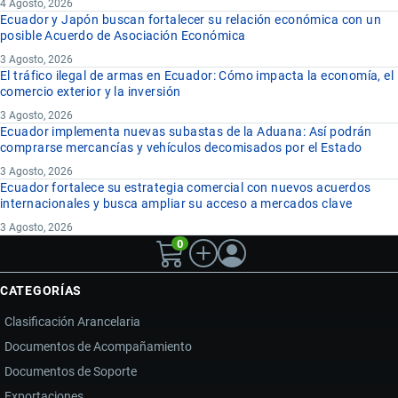
4 Agosto, 2026
Ecuador y Japón buscan fortalecer su relación económica con un
posible Acuerdo de Asociación Económica
3 Agosto, 2026
El tráfico ilegal de armas en Ecuador: Cómo impacta la economía, el
comercio exterior y la inversión
3 Agosto, 2026
Ecuador implementa nuevas subastas de la Aduana: Así podrán
comprarse mercancías y vehículos decomisados por el Estado
3 Agosto, 2026
Ecuador fortalece su estrategia comercial con nuevos acuerdos
internacionales y busca ampliar su acceso a mercados clave
3 Agosto, 2026
0
CATEGORÍAS
Clasificación Arancelaria
Documentos de Acompañamiento
Documentos de Soporte
Exportaciones