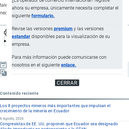
¿Es operador de comercio internacional? registre
tales documentos se pueden vender o pignorar bienes, sin
ahora su empresa, únicamente necesita completar el
necesidad de retirarlos materialmente del almacén.
siguiente
formulario.
Revise las versiones
premium
y las versiones
estandar
disponibles para la visualización de su
empresa.
Para más información puede comunicarse con
nosotros en el siguiente
enlace.
Actualizado el 8 Septiembre, 2024
Español
CERRAR
Contenido reciente
Los 8 proyectos mineros más importantes que impulsan el
crecimiento de la minería en Ecuador
6 Agosto, 2026
Congresistas de EE. UU. proponen que Ecuador sea designado
Aliado Importante no perteneciente a la OTAN