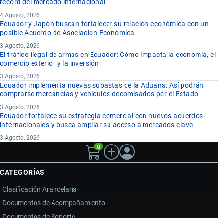
récord del mercado internacional
4 Agosto, 2026
Ecuador y Japón buscan fortalecer su relación económica con un
posible Acuerdo de Asociación Económica
3 Agosto, 2026
El tráfico ilegal de armas en Ecuador: Cómo impacta la economía, el
comercio exterior y la inversión
3 Agosto, 2026
Ecuador implementa nuevas subastas de la Aduana: Así podrán
comprarse mercancías y vehículos decomisados por el Estado
3 Agosto, 2026
Ecuador fortalece su estrategia comercial con nuevos acuerdos
internacionales y busca ampliar su acceso a mercados clave
3 Agosto, 2026
0
CATEGORÍAS
Clasificación Arancelaria
Documentos de Acompañamiento
Documentos de Soporte