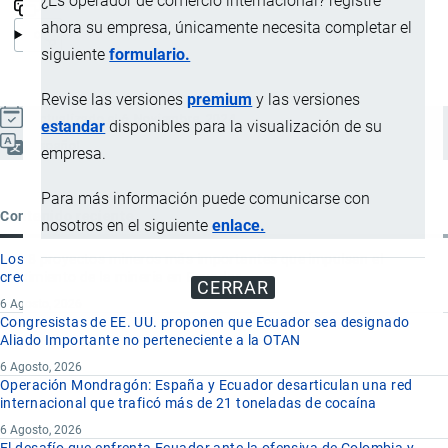
¿Es operador de comercio internacional? registre
ahora su empresa, únicamente necesita completar el
siguiente
formulario.
Revise las versiones
premium
y las versiones
Actualizado el 6 Noviembre, 2024
estandar
disponibles para la visualización de su
Español
empresa.
Para más información puede comunicarse con
Contenido reciente
nosotros en el siguiente
enlace.
Los 8 proyectos mineros más importantes que impulsan el
crecimiento de la minería en Ecuador
CERRAR
6 Agosto, 2026
Congresistas de EE. UU. proponen que Ecuador sea designado
Aliado Importante no perteneciente a la OTAN
6 Agosto, 2026
Operación Mondragón: España y Ecuador desarticulan una red
internacional que traficó más de 21 toneladas de cocaína
6 Agosto, 2026
El desafío que enfrenta Ecuador ante la ofensiva de Colombia y