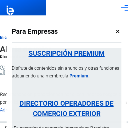
Pasar al contenido principal
Men
×
Para Empresas
Ruta
Inicio
Diccionario
Alerta de valor
de
SUSCRIPCIÓN PREMIUM
Diccionario
por
Importaciones …
, 6 Noviembre, 2024
navegación
1 MINUTO
Disfrute de contenidos sin anuncios y otras funciones
2 Vistas
adquiriendo una membresía
Premium.
Recomendación proporcionada por el perfilador de riesgos o
DIRECTORIO OPERADORES DE
por solicitud expresa de la Jefatura de Gestión de Riesgos de la
Administración Aduanera
.
COMERCIO EXTERIOR